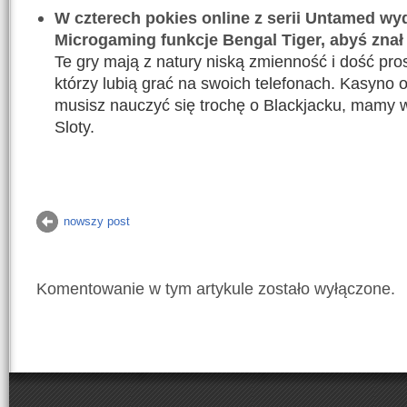
W czterech pokies online z serii Untamed wy
Microgaming funkcje Bengal Tiger, abyś znał 
Te gry mają z natury niską zmienność i dość pros
którzy lubią grać na swoich telefonach. Kasyno 
musisz nauczyć się trochę o Blackjacku, mamy w
Sloty.
nowszy post
Komentowanie w tym artykule zostało wyłączone.