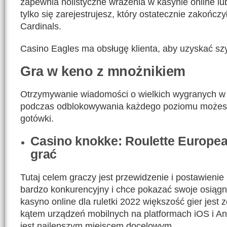
zapewnia holistyczne wrażenia w kasynie online l
tylko się zarejestrujesz, który ostatecznie zakończy
Cardinals.
Casino Eagles ma obsługę klienta, aby uzyskać s
Gra w keno z mnożnikiem
Otrzymywanie wiadomości o wielkich wygranych w 
podczas odblokowywania każdego poziomu możes
gotówki.
Casino knokke: Roulette European
grać
Tutaj celem graczy jest przewidzenie i postawienie n
bardzo konkurencyjny i chce pokazać swoje osiągn
kasyno online dla ruletki 2022 większość gier jest
kątem urządzeń mobilnych na platformach iOS i And
jest najlepszym miejscem docelowym.