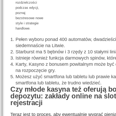
rozdzielczości
podczas edycji,
poznaj
bezstresowe nowe
style i strategie
handlowe.
Pełen wyboru ponad 400 automatów, dwadzieścia 
siedemnaście na Litwie.
Starburst ma 5 bębnów i 3 rzędy z 10 stałymi lini
Istnieje również funkcja darmowych spinów, któr
Karty, Kasyno z bonusem powitalnym może by
na rozpoczęcie gry.
Możesz użyć smartfona lub tabletu lub prawie k
smartfona lub tabletu, że trudno wiedzieć.
Czy młode kasyna też oferują b
depozytu: zakłady online na slo
rejestracji
Teraz jest to proces, aby ewentualnie wygrać pieni