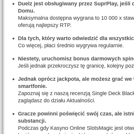
Duelz jest obsługiwany przez SuprPlay, jeśli 
Domu.
Maksymalna dostępna wygrana to 10 000 x staw
oferują najlepszy RTP.
Dla tych, który warto odwiedzić dla wszystk
Co więcej, płaci średnio wygrywa regularnie.
Niestety, uruchomisz bonus darmowych spin
Jeśli jednak przekroczysz tę granicę, kolejny po
Jednak oprócz jackpota, ale możesz grać we 
smartfonie.
Zapoznaj się z naszą recenzją Single Deck Black
zaglądasz do działu Aktualności.
Gracze powinni poświęcić swój czas, ale istni
substancji.
Podczas gdy Kasyno Online SlotsMagic jest otwa