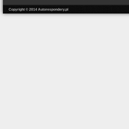
Copyright © 2014 Autorespondery.pl