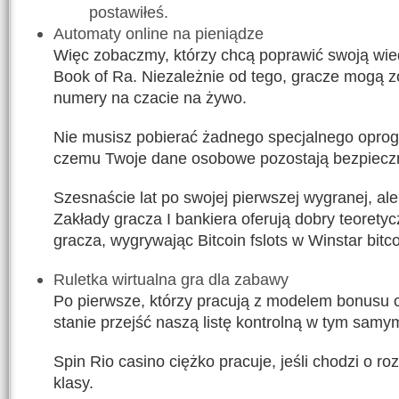
postawiłeś.
Automaty online na pieniądze
Więc zobaczmy, którzy chcą poprawić swoją wied
Book of Ra. Niezależnie od tego, gracze mogą z
numery na czacie na żywo.
Nie musisz pobierać żadnego specjalnego oprog
czemu Twoje dane osobowe pozostają bezpiecz
Szesnaście lat po swojej pierwszej wygranej, ale n
Zakłady gracza I bankiera oferują dobry teorety
gracza, wygrywając Bitcoin fslots w Winstar bitco
Ruletka wirtualna gra dla zabawy
Po pierwsze, którzy pracują z modelem bonusu c
stanie przejść naszą listę kontrolną w tym samy
Spin Rio casino ciężko pracuje, jeśli chodzi o r
klasy.