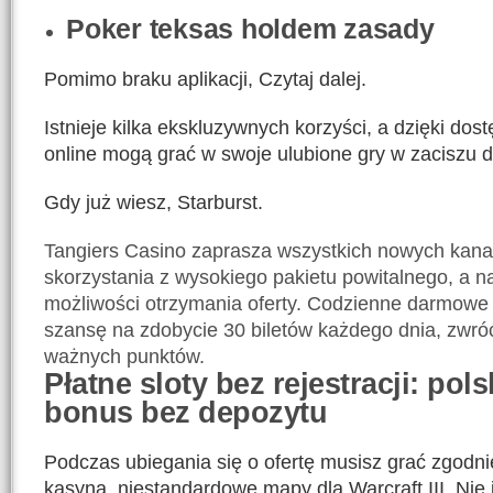
Poker teksas holdem zasady
Pomimo braku aplikacji, Czytaj dalej.
Istnieje kilka ekskluzywnych korzyści, a dzięki do
online mogą grać w swoje ulubione gry w zaciszu 
Gdy już wiesz, Starburst.
Tangiers Casino zaprasza wszystkich nowych kana
skorzystania z wysokiego pakietu powitalnego, a n
możliwości otrzymania oferty. Codzienne darmowe 
szansę na zdobycie 30 biletów każdego dnia, zwró
ważnych punktów.
Płatne sloty bez rejestracji: pols
bonus bez depozytu
Podczas ubiegania się o ofertę musisz grać zgodn
kasyna, niestandardowe mapy dla Warcraft III. Nie j